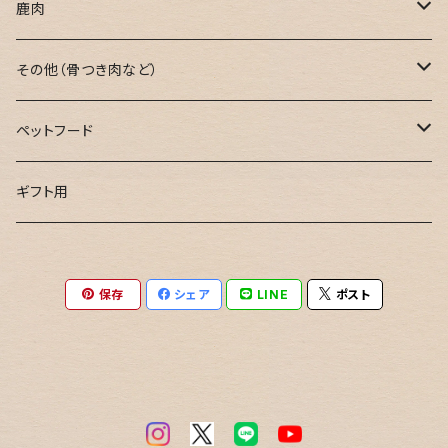
焼肉用
鹿肉
鍋用
焼肉用
その他（骨つき肉など）
ミンチ肉
鍋用
骨つき肉
ペットフード
ブロック肉
ミンチ肉
串用
鹿肉ジャーキー
ギフト用
ブロック肉
お試し用
鹿骨ジャーキー
保存
シェア
LINE
ポスト
カレー用
鹿すじ