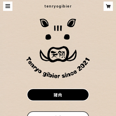
tenryogibier
猪肉