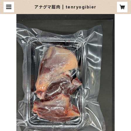
アナグマ脛肉 | tenryogibier