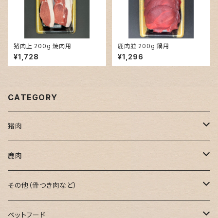
猪肉上 200g 焼肉用
鹿肉並 200g 鍋用
¥1,728
¥1,296
CATEGORY
猪肉
焼肉用
鹿肉
鍋用
焼肉用
その他（骨つき肉など）
ミンチ肉
鍋用
骨つき肉
ペットフード