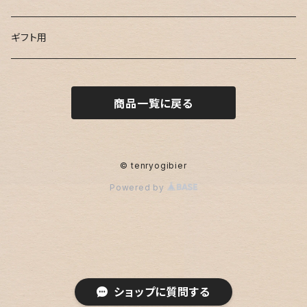
ブロック肉
ミンチ肉
串用
鹿肉ジャーキー
ギフト用
ブロック肉
お試し用
鹿骨ジャーキー
商品一覧に戻る
カレー用
鹿すじ
© tenryogibier
Powered by
ショップに質問する