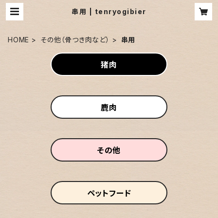
串用 | tenryogibier
HOME
その他（骨つき肉など）
串用
猪肉
鹿肉
その他
ペットフード