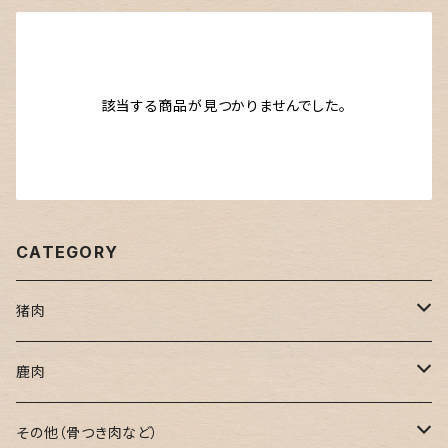
該当する商品が見つかりませんでした。
CATEGORY
猪肉
焼肉用
鹿肉
鍋用
焼肉用
その他（骨つき肉など）