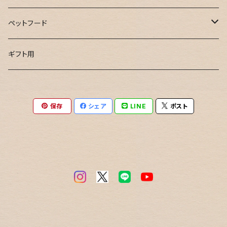
ミンチ肉
鍋用
骨つき肉
ペットフード
ブロック肉
ミンチ肉
串用
鹿肉ジャーキー
ギフト用
ブロック肉
お試し用
鹿骨ジャーキー
保存
シェア
LINE
ポスト
カレー用
鹿すじ