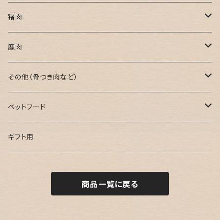
猪肉
焼肉用
鹿肉
鍋用
焼肉用
その他（骨つき肉など）
ミンチ肉
鍋用
骨つき肉
ペットフード
ブロック肉
ミンチ肉
串用
鹿肉ジャーキー
ギフト用
ブロック肉
お試し用
鹿骨ジャーキー
商品一覧に戻る
カレー用
鹿すじ