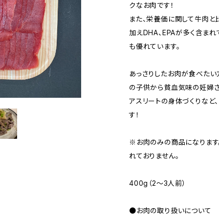
クなお肉です！
また、栄養価に関して牛肉と比
加えDHA、EPAが多く含ま
も優れています。
あっさりしたお肉が食べたい
の子供から貧血気味の妊婦さ
アスリートの身体づくりなど
す！
※お肉のみの商品になります
れておりません。
400g（2〜3人前）
●お肉の取り扱いについて