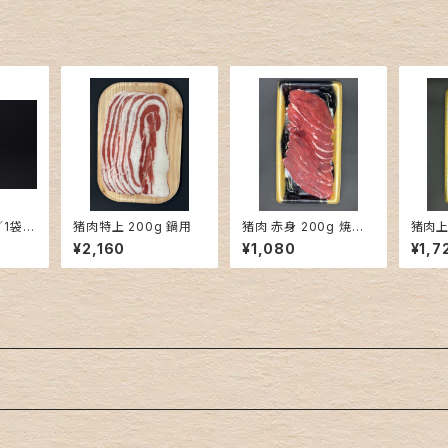
1袋／
猪肉特上 200g 鍋用
猪肉 赤身 200g 焼肉
猪肉上
用
¥2,160
¥1,080
¥1,7