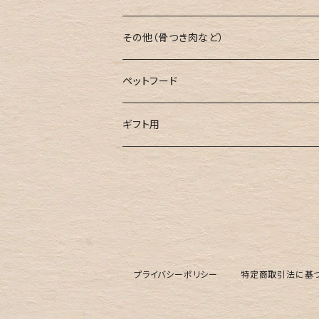
鍋用
焼肉用
その他（骨つき肉など）
ミンチ肉
鍋用
骨つき肉
ペットフード
ブロック肉
ミンチ肉
串用
鹿肉ジャーキー
ギフト用
ブロック肉
お試し用
鹿骨ジャーキー
カレー用
鹿すじ
プライバシーポリシー
特定商取引法に基