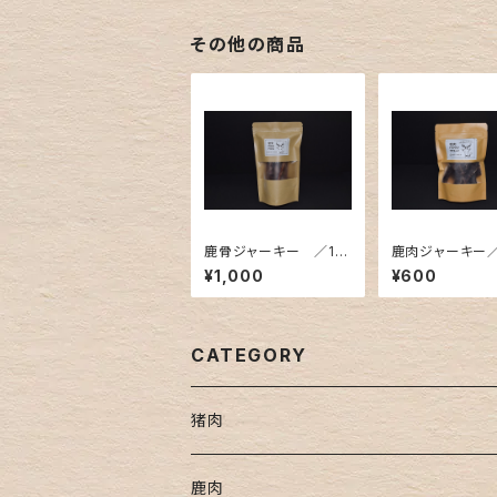
その他の商品
鹿骨ジャーキー ／1袋
鹿肉ジャーキー／
／70g
30g
¥1,000
¥600
CATEGORY
猪肉
焼肉用
鹿肉