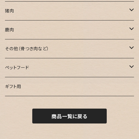
猪肉
焼肉用
鹿肉
鍋用
焼肉用
その他（骨つき肉など）
ミンチ肉
鍋用
骨つき肉
ペットフード
ブロック肉
ミンチ肉
串用
鹿肉ジャーキー
ギフト用
ブロック肉
お試し用
鹿骨ジャーキー
商品一覧に戻る
カレー用
鹿すじ